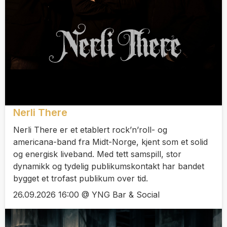
Nerli There
Nerli There er et etablert rock’n’roll- og
americana-band fra Midt-Norge, kjent som et solid
og energisk liveband. Med tett samspill, stor
dynamikk og tydelig publikumskontakt har bandet
bygget et trofast publikum over tid.
26.09.2026 16:00 @ YNG Bar & Social