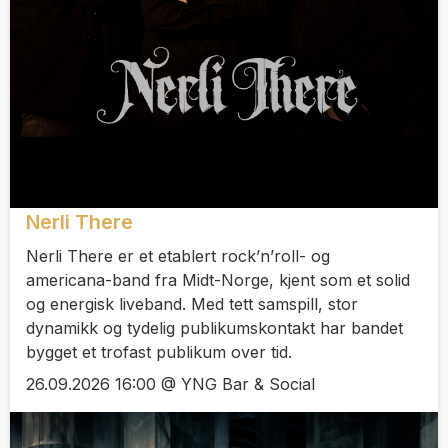
Nerli There
Nerli There er et etablert rock’n’roll- og
americana-band fra Midt-Norge, kjent som et solid
og energisk liveband. Med tett samspill, stor
dynamikk og tydelig publikumskontakt har bandet
bygget et trofast publikum over tid.
26.09.2026 16:00 @ YNG Bar & Social