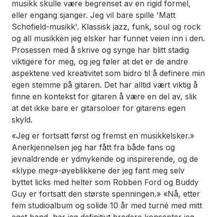
musikk skulle være begrenset av en rigid formel,
eller engang sjanger. Jeg vil bare spille 'Matt
Schofield-musikk'. Klassisk jazz, funk, soul og rock
og all musikken jeg elsker har funnet veien inn i den.
Prosessen med å skrive og synge har blitt stadig
viktigere for meg, og jeg føler at det er de andre
aspektene ved kreativitet som bidro til å definere min
egen stemme på gitaren. Det har alltid vært viktig å
finne en kontekst for gitaren å være en del av, slik
at det ikke bare er gitarsoloer for gitarens egen
skyld.
«Jeg er fortsatt først og fremst en musikkelsker.»
Anerkjennelsen jeg har fått fra både fans og
jevnaldrende er ydmykende og inspirerende, og de
«klype meg»-øyeblikkene der jeg fant meg selv
byttet licks med helter som Robben Ford og Buddy
Guy er fortsatt den største spenningen.» «Nå, etter
fem studioalbum og solide 10 år med turné med mitt
eget band, har jeg definitivt bredere konsepter jeg