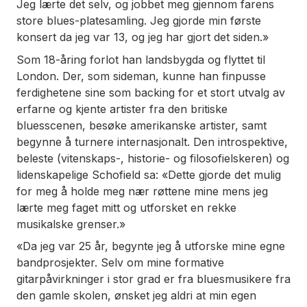
Jeg lærte det selv, og jobbet meg gjennom farens
store blues-platesamling. Jeg gjorde min første
konsert da jeg var 13, og jeg har gjort det siden.»
Som 18-åring forlot han landsbygda og flyttet til
London. Der, som sideman, kunne han finpusse
ferdighetene sine som backing for et stort utvalg av
erfarne og kjente artister fra den britiske
bluesscenen, besøke amerikanske artister, samt
begynne å turnere internasjonalt. Den introspektive,
beleste (vitenskaps-, historie- og filosofielskeren) og
lidenskapelige Schofield sa: «Dette gjorde det mulig
for meg å holde meg nær røttene mine mens jeg
lærte meg faget mitt og utforsket en rekke
musikalske grenser.»
«Da jeg var 25 år, begynte jeg å utforske mine egne
bandprosjekter. Selv om mine formative
gitarpåvirkninger i stor grad er fra bluesmusikere fra
den gamle skolen, ønsket jeg aldri at min egen