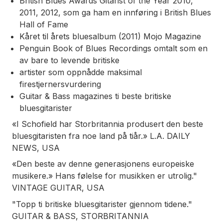
British Blues Awards Gitarist of the Year 2010,
2011, 2012, som ga ham en innføring i British Blues
Hall of Fame
Kåret til årets bluesalbum (2011) Mojo Magazine
Penguin Book of Blues Recordings omtalt som en
av bare to levende britiske
artister som oppnådde maksimal
firestjernersvurdering
Guitar & Bass magazines ti beste britiske
bluesgitarister
«I Schofield har Storbritannia produsert den beste
bluesgitaristen fra noe land på tiår.» L.A. DAILY
NEWS, USA
«Den beste av denne generasjonens europeiske
musikere.» Hans følelse for musikken er utrolig."
VINTAGE GUITAR, USA
"Topp ti britiske bluesgitarister gjennom tidene."
GUITAR & BASS, STORBRITANNIA