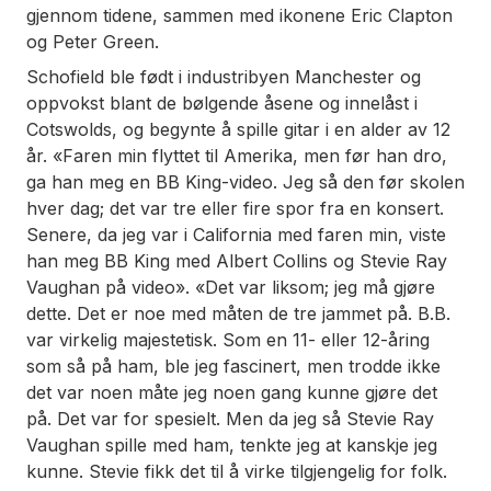
gjennom tidene, sammen med ikonene Eric Clapton
og Peter Green.
Schofield ble født i industribyen Manchester og
oppvokst blant de bølgende åsene og innelåst i
Cotswolds, og begynte å spille gitar i en alder av 12
år. «Faren min flyttet til Amerika, men før han dro,
ga han meg en BB King-video. Jeg så den før skolen
hver dag; det var tre eller fire spor fra en konsert.
Senere, da jeg var i California med faren min, viste
han meg BB King med Albert Collins og Stevie Ray
Vaughan på video». «Det var liksom; jeg må gjøre
dette. Det er noe med måten de tre jammet på. B.B.
var virkelig majestetisk. Som en 11- eller 12-åring
som så på ham, ble jeg fascinert, men trodde ikke
det var noen måte jeg noen gang kunne gjøre det
på. Det var for spesielt. Men da jeg så Stevie Ray
Vaughan spille med ham, tenkte jeg at kanskje jeg
kunne. Stevie fikk det til å virke tilgjengelig for folk.