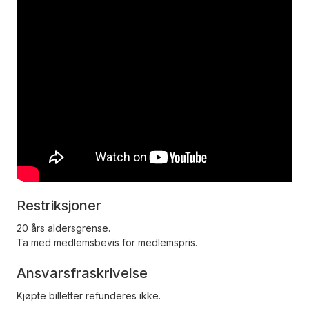
Restriksjoner
20 års aldersgrense.
Ta med medlemsbevis for medlemspris.
Ansvarsfraskrivelse
Kjøpte billetter refunderes ikke.